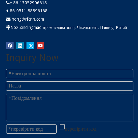
+ 86-13052906618

+ 86-0511-88896168
hong@rfcnn.com

No2.xindingmao промислова зона, Чженьцзян, Цзянсу, Китай

Inquiry Now