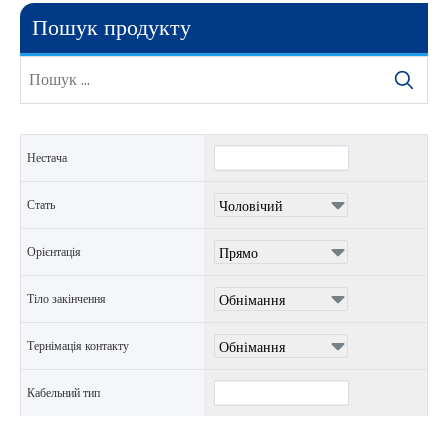
Пошук продукту
Нестача
Стать
Орієнтація
Тіло закінчення
Тернімація контакту
Кабельний тип