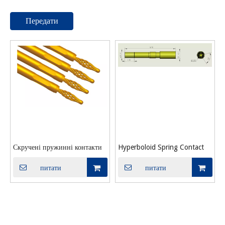
Передати
Скручені пружинні контакти
Hyperboloid Spring Contact
питати
питати