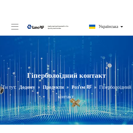
Українська
Гіперболоїдний контакт
Ти тут:
Додому
»
Продукти
»
Роз'єм RF
»
Гіперболоїдний
контакт