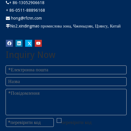
+ 86-13052906618

+ 86-0511-88896168
hong@rfcnn.com

No2.xindingmao промислова зона, Чженьцзян, Цзянсу, Китай

Inquiry Now