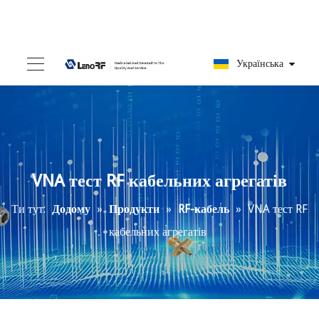
Українська
VNA тест RF кабельних агрегатів
Ти тут:
Додому
»
Продукти
»
RF-кабель
»
VNA тест RF
кабельних агрегатів