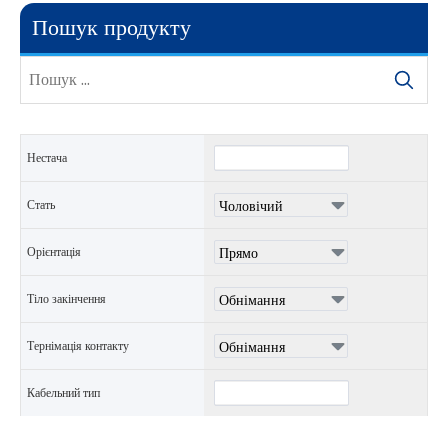
Пошук продукту
Нестача
Стать
Орієнтація
Тіло закінчення
Тернімація контакту
Кабельний тип