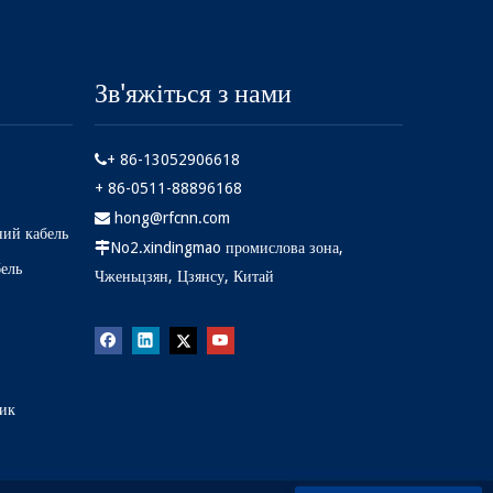
Зв'яжіться з нами
+ 86-13052906618

+ 86-0511-88896168
hong@rfcnn.com

ний кабель
No2.xindingmao промислова зона,

бель
Чженьцзян, Цзянсу, Китай
ник