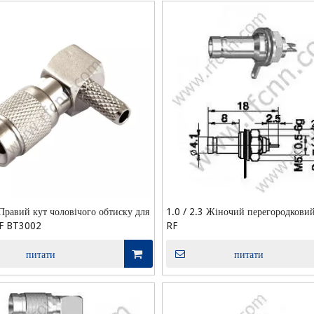
 Правий кут чоловічого обтиску для
1.0 / 2.3 Жіночий перегородковий
RF BT3002
RF
питати
питати