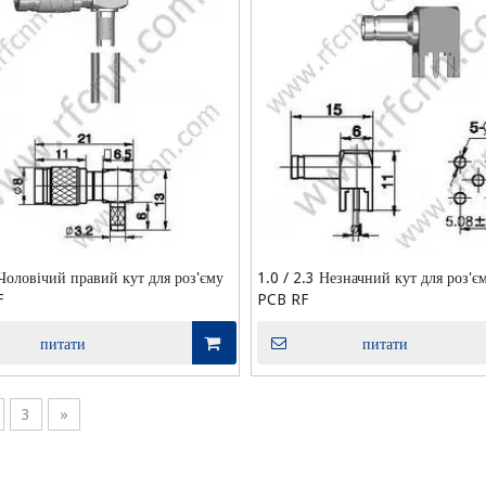
 Чоловічий правий кут для роз'єму
1.0 / 2.3 Незначний кут для роз'є
F
PCB RF
питати
питати
3
»