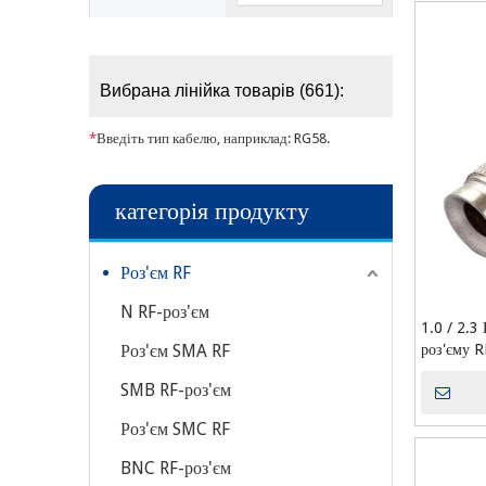
Вибрана лінійка товарів (661):
*
Введіть тип кабелю, наприклад: RG58.
категорія продукту
Роз'єм RF
N RF-роз'єм
1.0 / 2.3
Роз'єм SMA RF
роз'єму 
SMB RF-роз'єм
Роз'єм SMC RF
BNC RF-роз'єм