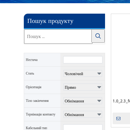
Пошук продукту
Нестача
Стать
Орієнтація
Тіло закінчення
1.0_2.3_f
Тернімація контакту
Кабельний тип