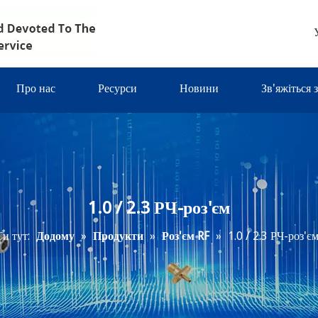
Про нас
Ресурси
Новини
Зв'яжіться 
1.0 / 2.3 РЧ-роз'єм
Ти тут:
Додому
»
Продукти
»
Роз'єм RF
»
1.0 / 2.3 РЧ-роз'є