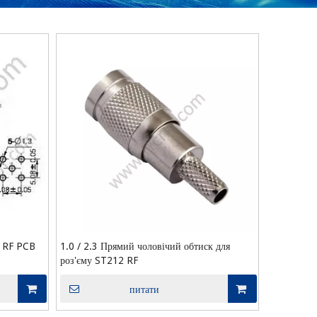
у RF PCB
1.0 / 2.3 Прямий чоловічий обтиск для
роз'єму ST212 RF
питати