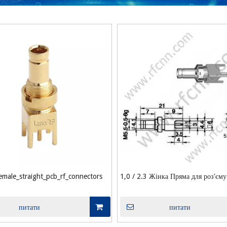
emale_straight_pcb_rf_connectors
1,0 / 2.3 Жінка Пряма для роз'єм
питати
питати