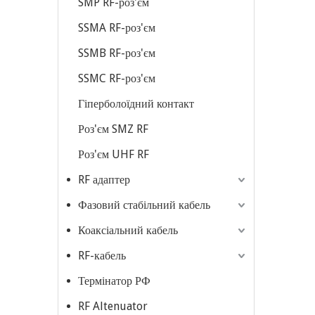
SMP RF-роз'єм
SSMA RF-роз'єм
SSMB RF-роз'єм
SSMC RF-роз'єм
Гіперболоїдний контакт
Роз'єм SMZ RF
Роз'єм UHF RF
RF адаптер
Фазовий стабільний кабель
Коаксіальний кабель
RF-кабель
Термінатор РФ
RF Altenuator