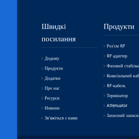
Швидкі
Продукти
посилання
Роз'єм RF
RF адаптер
Додому
Фазовий стабіль
Продукти
Коаксіальний ка
Додатки
RF-кабель
Про нас
Термінатор
Ресурси
Attenuator
Новини
Захисний захис
Зв'яжіться з нами