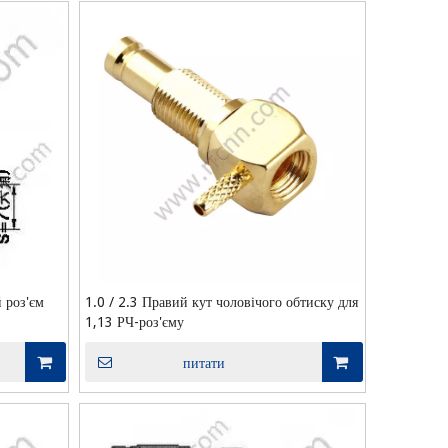
 роз'єм
1.0 / 2.3 Правий кут чоловічого обтиску для
1,13 РЧ-роз'єму
питати