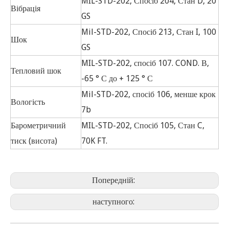
MIL-STD-202, Спосіб 204, Стан D, 20
Вібрація
GS
Mil-STD-202, Спосіб 213, Стан I, 100
Шок
GS
MIL-STD-202, спосіб 107. COND. В,
Тепловий шок
-65 ° С до + 125 ° С
Mil-STD-202, спосіб 106, менше крок
Вологість
7b
Барометричний
MIL-STD-202, Спосіб 105, Стан C,
тиск (висота)
70K FT.
Попередній:
наступного: