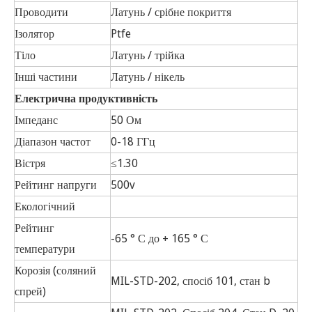
Проводити
Латунь / срібне покриття
Ізолятор
Ptfe
Тіло
Латунь / трійка
Інші частини
Латунь / нікель
Електрична продуктивність
Імпеданс
50 Ом
Діапазон частот
0-18 ГГц
Вістря
≤1.30
Рейтинг напруги
500v
Екологічний
Рейтинг
-65 ° С до + 165 ° С
температури
Корозія (соляний
MIL-STD-202, спосіб 101, стан b
спрей)