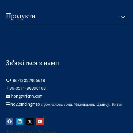
Продукти
Зв'яжіться з нами
+ 86-13052906618

+ 86-0511-88896168
hong@rfcnn.com

No2.xindingmao промислова зона, Чженьцзян, Цзянсу, Китай
