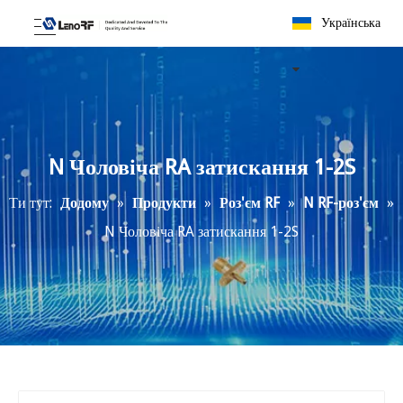
Українська
N Чоловіча RA затискання 1-2S
Ти тут:
Додому
»
Продукти
»
Роз'єм RF
»
N RF-роз'єм
»
N Чоловіча RA затискання 1-2S