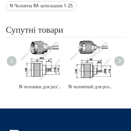
N Чоловіча RA затискання 1-2S
Супутні товари
N чоловіки для роз'єму LMR200 RF
N чоловічий для роз'єму RG316